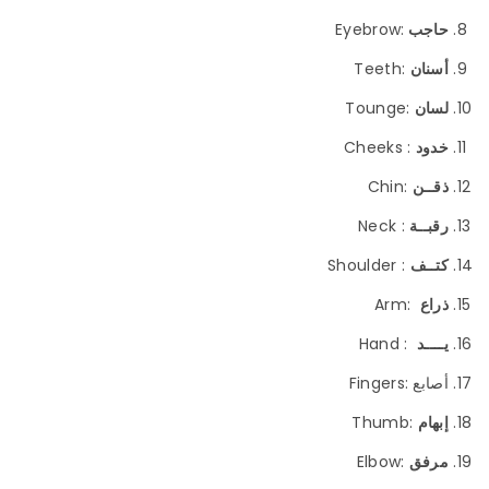
حاجب
:Eyebrow
أسنان
:Teeth
لسان
:Tounge
خدود
: Cheeks
ذقــن
:Chin
رقبــة
: Neck
كتــف
: Shoulder
ذراع
:Arm
يــــد
: Hand
أصابع :Fingers
إبهام
:Thumb
مرفق
:Elbow