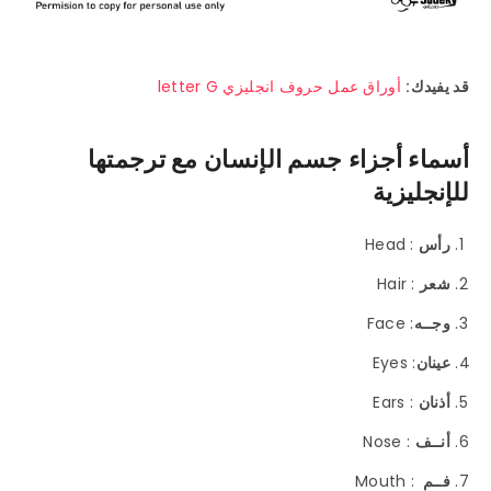
قد يفيدك:
أوراق عمل حروف انجليزي letter G
أسماء أجزاء جسم الإنسان مع ترجمتها
للإنجليزية
رأس
: Head
شعر
: Hair
وجــه
: Face
عينان
: Eyes
أذنان
: Ears
أنــف
: Nose
فــم
: Mouth