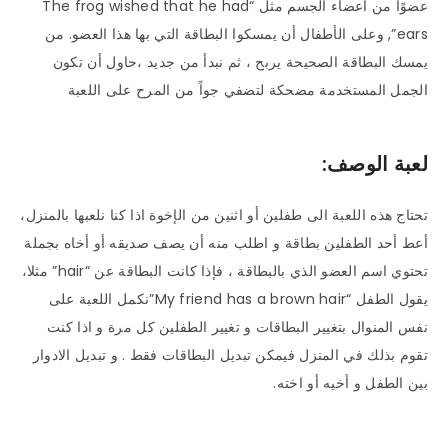
عضوًا من أعضاء الجسم مثل “The frog wished that he had
ears”, وعلى الأطفال أن يمسكوا البطاقة التي بها هذا العضو. من
يمسك البطاقة الصحيحة يربح ، ثم نبدأ من جديد ،حاول أن تكون
الجمل المستخدمة مضحكة لتضفي جواً من المرح على اللعبة
لعبة الوصف:
تحتاج هذه اللعبة الى طفلين أو اثنين من الإخوة اذا كنا نلعبها بالمنزل،
أعط أحد الطفلين بطاقة و اطلب منه أن يصف صديقه أو أخاه بجملة
تحتوي اسم العضو الذي بالبطاقة ، فإذا كانت البطاقة عن “hair” مثلا،
يقول الطفل “My friend has a brown hair”نكمل اللعبة على
نفس المنوال بتغيير البطاقات و تغيير الطفلين كل مرة و اذا كنت
تقوم بذلك في المنزل فيمكن تبديل البطاقات فقط . و تبديل الادوار
بين الطفل و أخيه أو اخته.