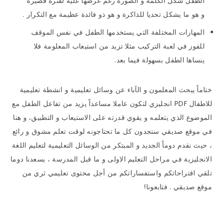
الطفل شكل الكلمة و الصورة رغم عرضها عليه لفترة قصيرة
و هو ما يشكل تحديا للذاكرة و هو ذو فائدة عظيمة مع التكرار .
المهارات المختلفة التي يستخدمها الطفل في نفس الموقف
للفوز في لعبة التركيب مثلا تزيد من استيعاب المعلومة فلا
ينساها الطفل بسهولة فيما بعد.
ختاماً يبحث المعلمون و الآباء عن وسائل تعليمية و انشطة تعليمية
للاطفال PDF انجليزي لتكون عاملا مساعداً يزيد من تفاعل الطفل مع
الموضوع الذي يتعلمه و يقوي قدرته على الاستيعاب و التطبيق، و هنا
في موقع صديقي ستجدون كل ما تحتاجونه لوقت تعلم مشوق و رائع
، حيث نقدم دوماً الجديد و المبتكر من الوسائل التعليمية لتعليم اللغة
الانجليزية في مراحل التعليم الاولى و ما قبل المدرسة ، يسعدنا دوما
تلقي اقتراحاتكم واستفساراتكم من أجل محتوى تعليمي ثري من
موقع صديقي . فتابعونا!