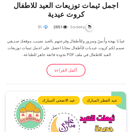
اجمل ثيمات توزيعات العيد للاطفال
كروت عيدية
51
2651
Sadeky
عيدُنا بهجة وأُنسٌ وسرور وللأطفال وفرحتهم بالعيد نصيب، موقعك صديقي
صمم لكم كروت عيديات للأطفال مجانا احصل على اجمل ثيمات توزيعات
العيد للاطفال في ملف PDF بجودة فائقة جاهز للطباعة…
أكمل القراءة
عيد الفطر المبارك
عيد الاضحى المبارك