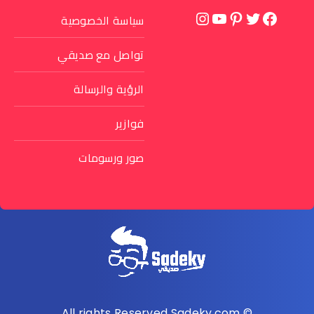
تويتر
فيسبوك
بينتريست
يوتيوب
إنستجرام
سياسة الخصوصية
تواصل مع صديقي
الرؤية والرسالة
فوازير
صور ورسومات
© All rights Reserved Sadeky.com