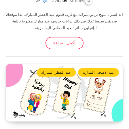
35
2282
Sadeky
انه لشيء مبهج تزيين منزلك مع قرب قدوم عيد الفطر المبارك، لذا موقعك
صديقي سيساعدك في ذلك برايات حروف عيد مبارك مكتوبة باللغة
الإنجليزية بانر العيد المجاني اليك ، زينة…
أكمل القراءة
عيد الاضحى المبارك
عيد الفطر المبارك