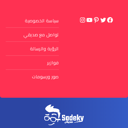
تويتر
فيسبوك
بينتريست
يوتيوب
إنستجرام
سياسة الخصوصية
تواصل مع صديقي
الرؤية والرسالة
فوازير
صور ورسومات