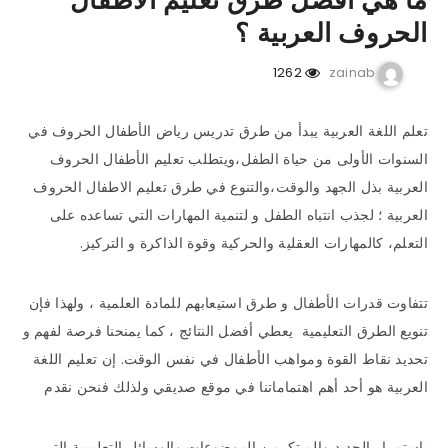
ما هي أفضل طرق تعليم الاطفال
الحروف العربية ؟
1262
zainab
تعلم اللغة العربية يبدأ من طرق تدريس رياض الأطفال الحروف في
السنوات الأولى من حياة الطفل،ويتطلب تعليم الأطفال الحروف
العربية بذل الجهد والوقت،والتنوع في طرق تعليم الاطفال الحروف
العربية ؛ لجذب انتباه الطفل و لتنمية المهارات التي تساعده على
التعلم، كالمهارات العقلية والحركية وقوة الذاكرة و التركيز.
تتفاوت قدرات الأطفال و طرق استيعابهم للمادة العلمية ، ولهذا فإن
تنويع الطرق التعليمية يعطي أفضل النتائج ، كما يمنحنا فرصة لفهم و
تحديد نقاط القوة ومواهب الأطفال في نفس الوقت. إن تعليم اللغة
العربية هو أحد أهم اهتماماتنا في موقع صديقي ولذلك فنحن نقدم
باستمرار الجديد والمبتكرمن الموضوعات والوسائل التعليمية التي