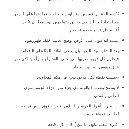
يُقّسم اللاعبون قسمين متساويين، يجلس أفرادهما على الأرض
مع امتداد الرجلين في صفين متواجهين، وبشرط أن تكون
أقدام كل قسم ملامسة للاخر.
يستند اللاعبون على الارض بوضع أيديهم خلف ظهورهم .
بعد الإشارة تبدأ اللعبة بأن يرمي القائد بالونًا على الأقدام؛
فيحاول كل فريق ضربها إلى أعلى بالقدم أو بالرأس؛ لكي تمر
فوق رؤوس الفريق المضاد.
تحتسب نقطة لكل فريق ينجح في هذه المحاولة.
لا يسمح بضرب البالونة بأي جزء من أجزاء الجسم سوى
الرأس والقدم.
إذا ضرب أفراد الفريقين البالون؛ فمرت فوق رأس فريقه
تُحتّسب نقطة ضده.
فترة اللعبة تكون ما بين( 10 – 15) دقيقة.