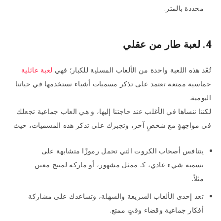
محددة بالمتر.
4. لعبة طار من عقلي
تُعّد هذه اللعبة واحدة من الألعاب المسلية للكبار؛ فهي
لعبة عائلية
حماسية ممتعة تعتمد على تذكر مسميات أشياء نستخدمها في حياتنا
اليومية.
لكننا ننساها في الأغلب عند حاجتنا إليها، و هي العاب جماعية تجعلك
في مواجهةٍ مع شخصٍ آخر، وتجبرك على تذكر هذه المسميات، حيث
يتنافس أصحاب الكروت التي تحمل رموزًا متشابهة على
تسمية شيء عادي، كـ ممثل مشهور، أو ماركة لمنتج معين
مثلاً.
تعد إحدى الألعاب السريعة والسهلة، وتساعدك على مشاركة
أفكار جماعية وقضاء وقتٍ ممتع.