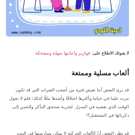
لا يفوتك الاطلاع على:
فوازير واجابتها سهلة ومضحكة
ألعاب مسلية وممتعة
قد يرى البعض أننا نعيش فترة من أصعب الفترات التي قد تكون
مرت علينا في حياتنا وأكثرها اختلافًا وأشدها مللًا كذلك؛ فلمَ لا نحول
الوقت الذي نقضيه في المنزل لتجربة تستحق التذّكر والحنين إلى
ذكرياتها في المستقبل؟!
قد يظن البعض أنّ الألعاب الحركية لا يمكن ممارستها في البيت