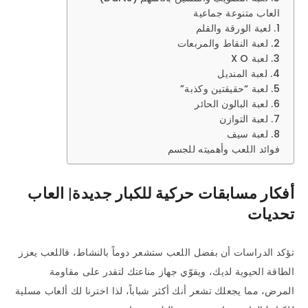
العاب متنوعة جماعية
1. لعبة الورقة والقلم
2. لعبة النقاط والمربعات
3. لعبة X O
4. لعبة المنديل
5. لعبة “حقيقتين وكذبة”
6. لعبة البالون الحائر
7. لعبة التوازن
8. لعبة سيف
فوائد اللعب وأهميته للجسم
أفكار مسابقات حركية للكبار جديدة| العاب
تحديات
تؤكد الدراسات أن بفضل اللعب ستشعر دوماً بالنشاط، فاللعب يعزز
الطاقة الحيوية لديك، ويقوّي جهاز مناعتك لتقدر على مقاومة
المرض، مما يجعلك تشعر أنك أكثر شباباً، لذا اخترنا لك ألعاب مسلية