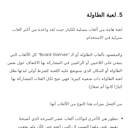
5. لعبة الطاولة
لعبة هامة من ألعاب مسلية للكبار حيث تُعد واحدة من أكثر العاب
منزلية في الاستخدام.
والمقصود بألعاب الطاولة أو الـ “Board Games” كل الألعاب التي
ينبغي على اللاعبين أو الراغبين في المشاركة بها الالتفاف حول نفس
الطاولة أو المكان الذي ستوضع عليه اللعبة كشرط أولي لبدئها.تظل
لعبة الطاولة ذات شعبية كبيرة؛ فهي تتيح لكل الفئات المشاركة بها
كبارًا كانوا أم صغارًا.
من أفضل ميزات هذا النوع من الألعاب أنها:
تتطور هي الأخرى لتواكب ألعاب عصر السرعة الذي أصبحنا
نعيش فيه، ولهذا السبب لا زالت رائجة حتى الآن ولم يخفت