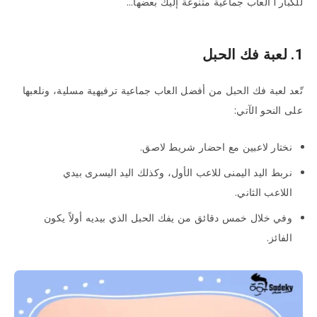
للكبار l العاب جماعية متنوعة إليك بعضها…
1. لعبة فك الحبل
تّعد لعبة فك الحبل من أفضل العاب جماعية ترفيهية مسلية، ونلعبها
على النحو الآتي:
نختار لاعبين مع احضار شريط لاصق.
نربط اليد اليمنى للاعب الأول، وكذلك اليد اليسرى بيدي
اللاعب الثاني.
وفي خلال خمس دقائق من يفك الحبل الذي بيديه أولاً يكون
الفائز.