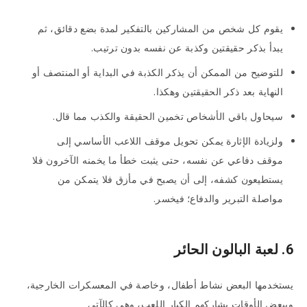
يقوم كل شخص من المشاركين بالتفكير لمدة بضع دقائق، ثم
يبدأ بذكر حقيقتين وكذبة عن نفسه بدون ترتيب.
للتوضيح من الممكن أن يذكر الكذبة في البداية أو المنتصف أو
النهاية بعد ذكر الحقيقتين وهكذا.
سيحاول باقي الأشخاص تخمين الحقيقة والكذب مما قال.
ولزيادة الإثارة يمكن تحويل موقف اللاعب الأساسي إلى
موقف دفاعي عن نفسه، حتى يثبت خطأ ما يخمنه الآخرون فلا
يستطيعون كشفه، إلى أن يصبح في مأزق فلا يتمكن من
مواصلة التبرير والدفاع؛ فيخسر.
6. لعبة البالون الحائر
يستخدمها البعض نشاط أطفال، وخاصة في المعسكرات الخارجية،
وببعض الأوقات يشاركهم الكبار اللعب، وهي كالآتي