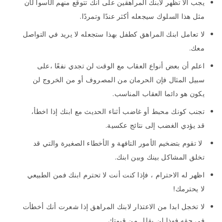
يجب ألا تظهر لابنك المراهقين على أنك تتوقع منهم الأسوأ لأن
مثل هذا السلوك سيجعله أكثر عندًا وتمردًا.
لا تعامل ابنك المراهق كطفل بهذا ستجعله لا يريد في التواصل
معك.
اعلم أن بعض أنواع العقاب مع الوقت لن تجدي نفعًا ،على
سبيل المثال فإن الحرمان من المصروف أو من الخروج لن
يكون هو دائما العقاب المناسب.
تجنب كونك محبط أو غاضب أثناء الحديث مع ابنك إذا اخطأ،
قد يؤدي الغضب إلى نتائج عكسية.
لا تقوم بتضخيم الأمور التافهة و الأخطاء الصغيرة والتي قد
تخلق المشاكل بينك وبين ابنك.
اظهر له الاحترام ، فإذا كنت أنت لا تحترم ابنك فمن الطبيعي
لا يحترمك!
لا تخجل ابدا من الاعتذار لابنك المراهق إذا شعرت أنك أخطأت
في حقه فهذا لن يقلل من قيمتك.