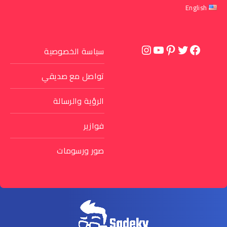
English
تويتر
فيسبوك
بينتريست
يوتيوب
إنستجرام
سياسة الخصوصية
تواصل مع صديقي
الرؤية والرسالة
فوازير
صور ورسومات