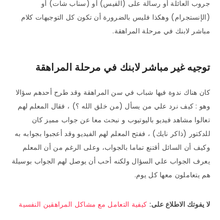
جروب العائلة أو رسالة على (الفيس) أو (سناب شات) أو
(الإنستجرام) وهكذا فليس بالضرورة أن تكون كل التوجيهات كلام
مباشر لابنك في مرحلة المراهقة.
توجيه غير مباشر لابنك في مرحلة المراهقة
كان هناك ندوة فيها شباب في سن المراهقة وقد طرح أحدهم سؤالا
وهو : كيف نرد علي من يسأل (من خلق الله ؟) ، فقال المعلم لهم
تعالوا مشاهد فيديو باليوتيوب و نبحث معا عن جواب مميز كان
للدكتور (ذاكر نايك) ، ففتح المعلم لهم الفيديو وقد أعجبوا بجوابه به
وكيف أن السائل أقتنع تماما بالجواب، وعلى الرغم من أن المعلم
يعرف الجواب علي السؤال ولكنه أحب أن يوصل لهم الجواب بوسيلة
هم يتعاملون معها كل يوم.
لا يفوتك الاطلاع على:
كيفية التعامل مع مشاكل المراهقين النفسية