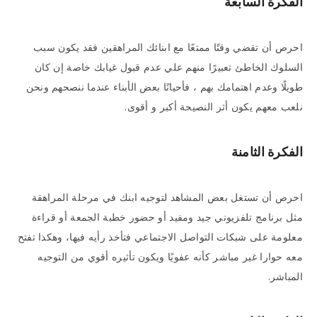
الفكرة السابعة
احرص أن تقضي وقتًا ممتعًا مع ابنائك المراهقين فقد يكون سبب
السلوك الخاطئ تعبيرًا منهم علي عدم قبول غيابك خاصة إن كان
طويلًا وعدم اهتمامك بهم ، فأحيانًا بعض الأبناء عندما ننصحهم ونحن
نلعب معهم يكون أثر النصيحة أكبر و أقوى.
الفكرة الثامنة
احرص أن تستغل بعض المشاهد لتوجيه ابنك في مرحلة المراهقة
مثل برنامج تلفزيوني جيد ومفيد أو حضور خطبة الجمعة أو قراءة
معلومة على شبكات التواصل الاجتماعي فتأخذ رأيه فيها، وهكذا تفتح
معه حوارا غير مباشر كأنه عفويًا ويكون تأثيره أقوي من التوجيه
المباشر.