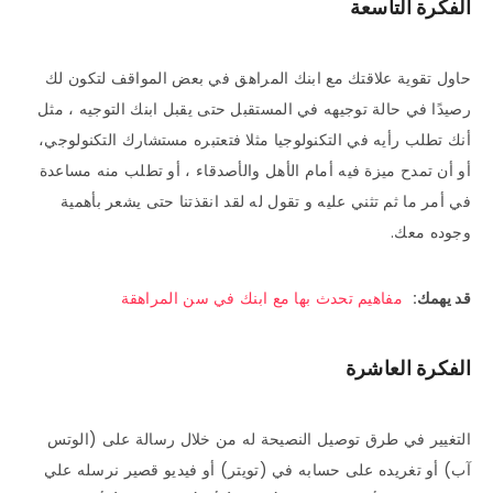
الفكرة التاسعة
حاول تقوية علاقتك مع ابنك المراهق في بعض المواقف لتكون لك
رصيدًا في حالة توجيهه في المستقبل حتى يقبل ابنك التوجيه ، مثل
أنك تطلب رأيه في التكنولوجيا مثلا فتعتبره مستشارك التكنولوجي،
أو أن تمدح ميزة فيه أمام الأهل والأصدقاء ، أو تطلب منه مساعدة
في أمر ما ثم تثني عليه و تقول له لقد انقذتنا حتى يشعر بأهمية
وجوده معك.
قد يهمك:
مفاهيم تحدث بها مع ابنك في سن المراهقة
الفكرة العاشرة
التغيير في طرق توصيل النصيحة له من خلال رسالة على (الوتس
آب) أو تغريده على حسابه في (تويتر) أو فيديو قصير نرسله علي